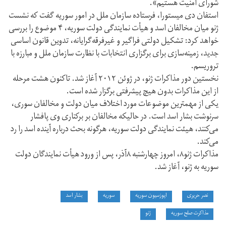
شورای امنیت هستیم».
استفان دی میستورا، فرستاده سازمان ملل در امور سوریه گفت که نشست
ژنو میان مخالفان اسد و هیأت نمایندگی دولت سوریه، ۴ موضوع را بررسی
خواهد کرد: تشکیل دولتی فراگیر و غیرفرقه‌گرایانه، تدوین قانون اساسی
جدید، زمینه‌سازی برای برگزاری انتخابات با نظارت سازمان ملل و مبارزه با
تروریسم.
نخستین دور مذاکرات ژنو، در ژوئن ۲۰۱۲ آغاز شد. تاکنون هشت مرحله
از این مذاکرات بدون هیچ پیشرفتی برگزار شده است.
یکی از مهمترین موضوعات مورد اختلاف میان دولت و مخالفان سوری،
سرنوشت بشار اسد است. در حالیکه مخالفان بر برکناری وی پافشار
می‌کنند، هیئت نمایندگی دولت سوریه، هرگونه بحث درباره آینده اسد را رد
می‌کند.
مذاکرات ژنو۸، امروز چهارشنبه ۸آذر، پس از ورود هیأت نمایندگان دولت
سوریه به ژنو، آغاز شد.
نصر حریری
اپوزسیون سوریه
سوریه
بشار اسد
مذاکرت صلح سوریه
ژنو