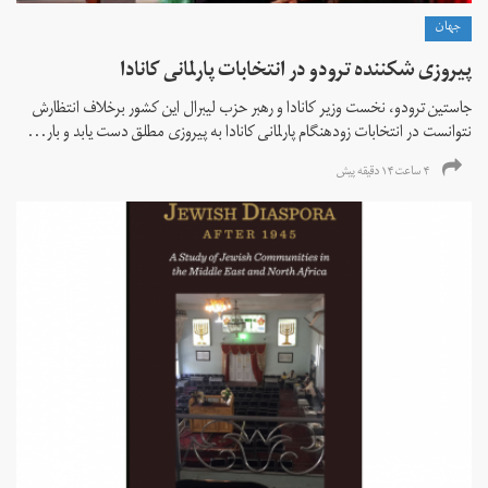
جهان
پیروزی شکننده ترودو در انتخابات پارلمانی کانادا
جاستین ترودو، نخست وزیر کانادا و رهبر حزب لیبرال این کشور برخلاف انتظارش
نتوانست در انتخابات زود‌هنگام پارلمانی کانادا به پیروزی مطلق دست یابد و بار...
۴ ساعت ۱۴ دقیقه پیش