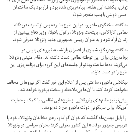
پنجم تیرماه، با حضور در تلویزیون دولتی ونزوئلا گفت این طرح برای ۲۳
ژوئن، یکشنبه این هفته، برنامه‌ریزی شده بود و قرار بود یک ساختمان
اصلی دولتی با بمب منفجر شود/
به گفته سخنگوی مادورو، در این طرح بنا بوده پس از تصرف فرودگاه
نظامی کاراکاس، پایتخت ونزوئلا، رائول بادولا، وزیر دفاع پیشین از
زندان آزاد شود و به عنوان رییس جمهوری جدید ونزوئلا معرفی شود.
به گفته رودریگز، شماری از افسران بازنشسته نیروهای پلیس در
برنامه‌ریزی برای این توطئه نظامی دست داشته‌اند. مقام امنیتی ونزوئلا
می‌گویند ده‌ها ساعت ویدئو از جلسه‌های این گروه برای برنامه‌ریزی این
طرح را در دست دارند.
نیکلاس مادورو، ساعتی پس از اعلام این خبر گفت اگر نیروهای مخالف
بخواهند کودتا کنند با آن‌ها بی‌ملاحظه و سخت برخورد خواهد شد.
پیش‌تر نیز مقام‌های ونزوئلایی از طرح‌هایی نظامی، با کمک و حمایت
آمریکا، برای سرنگونی دولت مادورو خبر داده بودند.
از اوایل بهمن‌ماه گذشته که خوان گوایدو، رهبر مخالفان ونزوئلا، خود را
«رییس جمهور موقت» این کشور معرفی کرد؛ بحران سیاسی در ونزوئلا