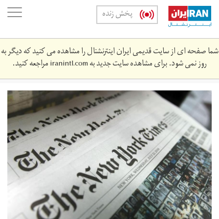
Skip
oggle
پخش زنده
to
ation
main
content
شما صفحه ای از سایت قدیمی ایران اینترنشنال را مشاهده می کنید که دیگر به
روز نمی شود. برای مشاهده سایت جدید به
iranintl.com
مراجعه کنید.
150202142706-
new-
york-
times-
profit-
780x439.jpg