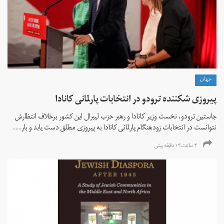
جهان
پیروزی شکننده ترودو در انتخابات پارلمانی کانادا
جاستین ترودو، نخست وزیر کانادا و رهبر حزب لیبرال این کشور برخلاف انتظارش
نتوانست در انتخابات زود‌هنگام پارلمانی کانادا به پیروزی مطلق دست یابد و بار...
۴ ساعت ۱۴ دقیقه پیش