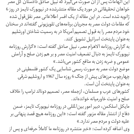
این اتهامات پس از آن صورت می‌گیرد که نبیل صادق دادستان کل مصر
خواهان تحقیقاتی در مورد یک مقاله منتشرشده در نیویورک تایمز در روز 6
ژانویه شده است. در این مقاله از یک افسر اطلاعاتی مصر نقل‌قول شده
که مقامات دولت مصر به مجریان برنامه‌های تلویزیونی گفته‌اند در سخنان
خود مردم مصر را به قبول تصمیم آمریکا در به رسمیت شناختن اورشلیم
به‌عنوان پایتخت اسرائیل تشویق کنند.
به گزارش روزنامه الاهرام مصر، نبیل صادق گفته است: «گزارش روزنامه
نیویورک تایمز به دنبال تضعیف امنیت مصر و بر هم زدن صلح و آرامش
عمومی و ضربه زدن به منافع کشور می‌باشد.»
موضع دولت مصر به صورت رسمی شناسایی یک کشور فلسطینی در
چهارچوب مرزهای پیش از جنگ 6 روزه سال 1967 و اروشلیم شرقی
به‌عنوان پایتخت آن است.
کشورهای عرب و مسلمان، ازجمله مصر، تصمیم دونالد ترامپ را خلاف
صلح و امنیت خاورمیانه خوانده‌اند.
مایکل اسلکمن، دبیر امور بین‌المللی در روزنامه نیویورک تایمز، ضمن
دفاع از انتشار مقاله مزبور گفته است: «این روزنامه هیچ قصد پنهانی بر
علیه دولت و مردم مصر ندارد.»
وی اضافه کرده است: «خبر منتشره در روزنامه ما کاملاً حرفه‌ای و پس از