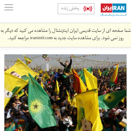
Skip
oggle
پخش زنده
to
ation
main
content
شما صفحه ای از سایت قدیمی ایران اینترنشنال را مشاهده می کنید که دیگر به
روز نمی شود. برای مشاهده سایت جدید به
iranintl.com
مراجعه کنید.
گردهمایی
نوروز
در
دیاربکر
ترکیه
-
سال
۲۰۱۳