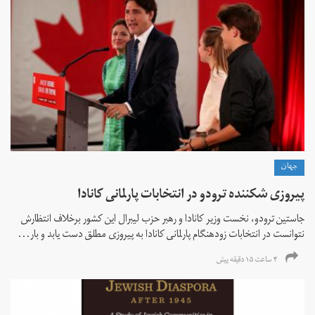
جهان
پیروزی شکننده ترودو در انتخابات پارلمانی کانادا
جاستین ترودو، نخست وزیر کانادا و رهبر حزب لیبرال این کشور برخلاف انتظارش
نتوانست در انتخابات زود‌هنگام پارلمانی کانادا به پیروزی مطلق دست یابد و بار...
۴ ساعت ۱۵ دقیقه پیش