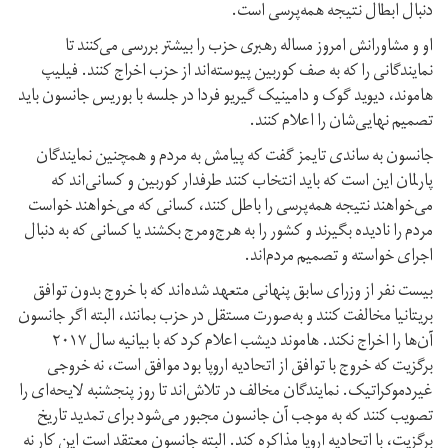
دنبال ابطال نتیجه همه‌پرسی است.
او و مشاورانش امروز مساله رهبری حزب را بیشتر بررسی می‌کنند تا
نمایندگانی را که به صف کوربین پیوسته‌اند از حزب اخراج کنند. فیلیپ
هاموند، دیوید گوک و دامینیک گیریو فردا در جلسه با بوریس جانسون باید
تصمیم نهایی‌شان را اعلام کنند.
جانسون به ساندی تایمز گفت که پیامش به مردم و همچنین نمایندگان
پارلمان این است که باید انتخاب کنند طرفدار کوربین و کسانی‌اند که
می‌خواهند نتیجه همه‌پرسی را باطل کنند، کسانی که می‌خواهند خواست
مردم را نادیده بگیرند و کشور را به هرج‌ومرج بکشند یا کسانی که به دنبال
اجرای خواسته و تصمیم مردم‌اند.
بیست نفر از وزرای سابق پنهانی متعهد شده‌اند که با خروج بدون توافق
بریتانیا مخالفت کنند و به‌صورت مستقل در حزب بمانند، البته اگر جانسون
آن‌ها را اخراج نکند. هاموند دیشب اعلام کرد که با بیانیه سال ۲۰۱۷
برگزیت که خروج با توافق از اتحادیه اروپا بود موافق است، نه خروجی
غیر‌دموکراتیک. نمایندگان مخالف در تلاش‌اند تا روز پنجشنبه لایحه‌ای را
تصویب کنند که به موجب آن جانسون مجبور می‌شود برای تمدید تاریخ
برگزیت، با اتحادیه اروپا مذاکره کند. البته جانسون معتقد است این کار نه