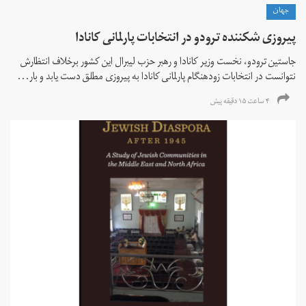
جهان
پیروزی شکننده ترودو در انتخابات پارلمانی کانادا
جاستین ترودو، نخست وزیر کانادا و رهبر حزب لیبرال این کشور برخلاف انتظارش
نتوانست در انتخابات زود‌هنگام پارلمانی کانادا به پیروزی مطلق دست یابد و بار...
۴ ساعت ۱۵ دقیقه پیش