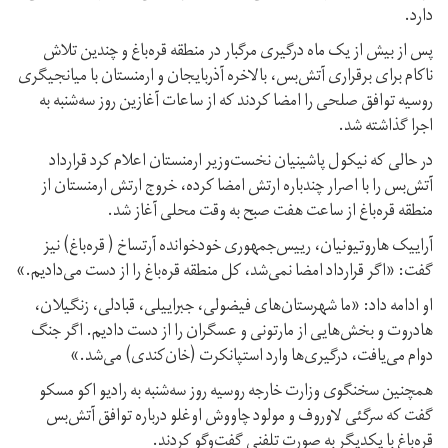
دارد.
پس از بیش از یک ماه درگیری مرگبار در منطقه قره‌باغ و چندین تلاش‌
ناکام برای برقراری آتش‌بس، بالاخره آذربایجان و ارمنستان با میانجیگری
روسیه توافق صلحی را امضا کردند که از ساعات آغازین روز سه‌شنبه به
اجرا گذاشته شد.
در حالی که نیکول پاشینیان نخست‌وزیر ارمنستان اعلام کرد قرارداد
آتش‌بس را با اصرار چندباره ارتش امضا کرده، خروج ارتش ارمنستان از
منطقه قره‌باغ از ساعت هفت صبح به وقت محلی آغاز شد.
آراییک هاروتیونیان، رییس‌جمهوری خودخوانده آرتساخ ( قره‌باغ) نیز
گفت: «اگر قرارداد امضا نمی‌شد، کل منطقه قره‌باغ را از دست می‌دادیم.»
او ادامه داد: «ما شهرستان‌های فیضولی، جبراییلی، قبادلی، زنگیلان،
هادروت و بخش‌هایی از مارتونی و عسگران را از دست دادیم. اگر جنگ
دوام می‌یافت، درگیری‌ها وارد استپانکرت (خان‌کندی) می‌شد.»
همچنین سخنگوی وزارت خارجه روسیه روز سه‌شنبه به رادیو اکو مسکو
گفت که سرگئی لاوروف و مولود چاووش اوغلو درباره توافق آتش‌بس
قره‌باغ با یکدیگر به صورت تلفنی گفت‌وگو کردند.