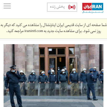
Skip
oggle
پخش زنده
to
ation
main
content
شما صفحه ای از سایت قدیمی ایران اینترنشنال را مشاهده می کنید که دیگر به
روز نمی شود. برای مشاهده سایت جدید به
iranintl.com
مراجعه کنید.
2020-
11-
88608_rc290k93dq5x_rtrmadp_3_armenia-
azerbaijan.jpg