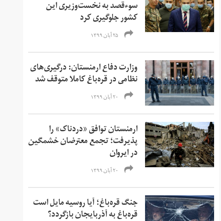
سوءقصد به نخست‌وزیری این
کشور جلوگیری کرد
۲۵ آبان ۱۳۹۹
وزارت دفاع ارمنستان: درگیری‌های
نظامی در قره‌باغ کاملا متوقف شد
۲۰ آبان ۱۳۹۹
ارمنستان توافق «دردناک» را
پذیرفت؛ تجمع معترضان خشمگین
در ایروان
۲۰ آبان ۱۳۹۹
جنگ قره‌باغ؛ آیا روسیه مایل است
قره‌باغ به آذربایجان بازگردد؟