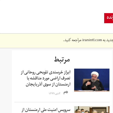
ده
دید به
iranintl.com
مراجعه کنید.
مرتبط
ابراز خرسندی تلویحی روحانی از
تصرف اراضی مورد مناقشه با
ارمنستان از سوی آذربایجان
۳ دی ۱۳۹۹
سرویس امنیت ملی ارمنستان از