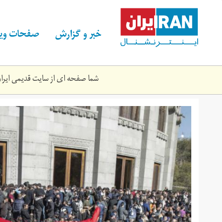
Skip
to
main
خبر و گزارش
صفحات ویژ
content
شما صفحه ای از سایت قدیمی ایران 
1081172734.jpg