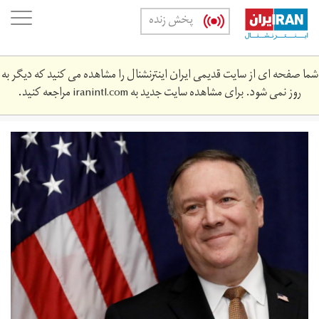
Skip
oggle
پخش زنده
to
ation
main
content
شما صفحه ای از سایت قدیمی ایران اینترنشنال را مشاهده می کنید که دیگر به
روز نمی شود. برای مشاهده سایت جدید به
iranintl.com
مراجعه کنید.
2018-
06-
836770791_rc1492f6e370_rtrmadp_3_usa-
trade-
pompeo.jpg