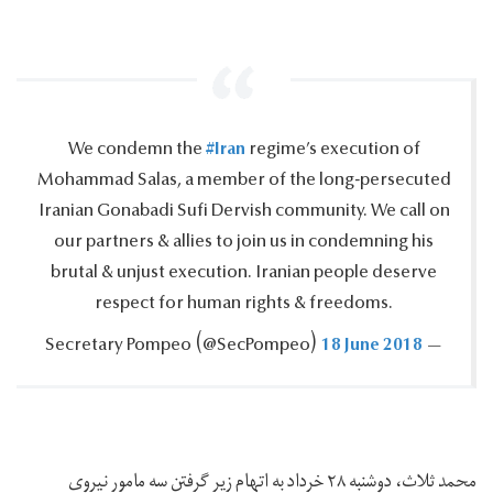
#Iran
We condemn the
regime’s execution of
Mohammad Salas, a member of the long-persecuted
Iranian Gonabadi Sufi Dervish community.‎ We call on
our partners & allies to join us in condemning his
brutal & unjust execution.‎ Iranian people deserve
respect for human rights & freedoms.‎
18 June 2018
— Secretary Pompeo ‪(@SecPompeo)‬
محمد ثلاث، دوشنبه ۲۸ خرداد به اتهام زیر گرفتن سه مامور نیروی