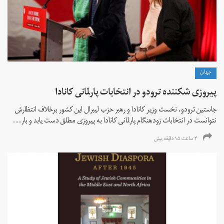
جهان
پیروزی شکننده ترودو در انتخابات پارلمانی کانادا
جاستین ترودو، نخست وزیر کانادا و رهبر حزب لیبرال این کشور برخلاف انتظارش
نتوانست در انتخابات زود‌هنگام پارلمانی کانادا به پیروزی مطلق دست یابد و بار...
۴ ساعت ۱۵ دقیقه پیش