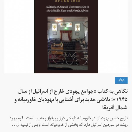
جهان
نگاهی به کتاب «جوامع یهودی خارج از اسرائیل از سال
۱۹۴۵»؛ تلاشی جدید برای آشنایی با یهودیان خاورمیانه و
شمال آفریقا
تاریخ حضور یهودیان در خاورمیانه تاریخی دراز و پرفراز و نشیب است. قوم یهود
ریشه در سرزمین اسرائیل دارد که بخشی از خاورمیانه است و پس از تبعید از...