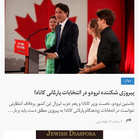
جهان
پیروزی شکننده ترودو در انتخابات پارلمانی کانادا
جاستین ترودو، نخست وزیر کانادا و رهبر حزب لیبرال این کشور برخلاف انتظارش
نتوانست در انتخابات زود‌هنگام پارلمانی کانادا به پیروزی مطلق دست یابد و بار...
۴ ساعت ۱۶ دقیقه پیش