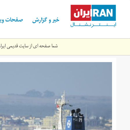
Skip
to
main
خبر و گزارش
صفحات ویژ
content
شما صفحه ای از سایت قدیمی ایران 
m-
1400-
5-
7-
24416346.jpg