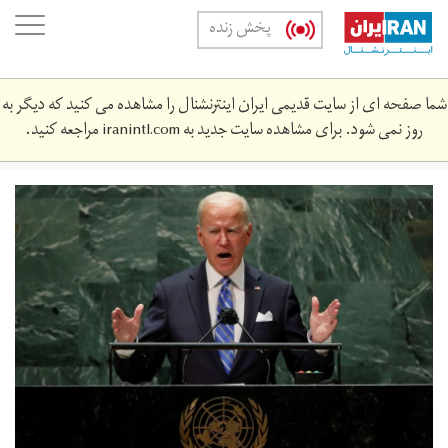
Skip
oggle
پخش زنده
to
ation
main
content
شما صفحه ای از سایت قدیمی ایران اینترنشنال را مشاهده می کنید که دیگر به
روز نمی شود. برای مشاهده سایت جدید به
iranintl.com
مراجعه کنید.
2021-
09-
1427140323_rc2eup9blt5n_rtrmadp_3_un-
assembly-
biden.jpg