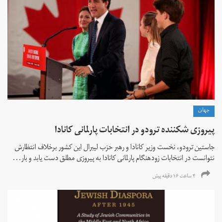
جهان
پیروزی شکننده ترودو در انتخابات پارلمانی کانادا
جاستین ترودو، نخست وزیر کانادا و رهبر حزب لیبرال این کشور برخلاف انتظارش
نتوانست در انتخابات زود‌هنگام پارلمانی کانادا به پیروزی مطلق دست یابد و بار...
۴ ساعت ۱۶ دقیقه پیش