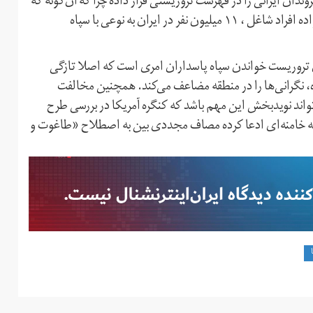
رامپ است که تلویحا قریب به ۱۴ درصد شهروندان ایرانی را در فهرست تروریستی قرار داده چرا که آن‌گونه که
روزنامه نیویورک‌تایمز نیز تحلیل کرده است، با درنظرگرفتن خانواده افراد شاغل ، ۱۱ میلیون نفر در ایران به نوعی با سپاه
 تروریست خواندن سپاه پاسداران امری است که اصلا تازگی
ره، نگرانی‌ها را در منطقه مضاعف می‌کند. همچنین مخالفت
تواند نویدبخش این مهم باشد که کنگره آمریکا در بررسی طرح
‌الله خامنه‌ای ادعا کرده مصاف مجددی بین به اصطلاح «طاغوت و