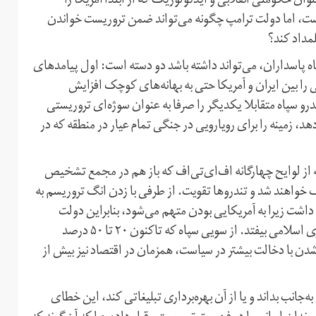
ان حکومتی انقلابی و ایدئولوژیک که از ابتدا آمریکا را
 است، اما دولت ترامپ چگونه می‌تواند ضمن تروریست خواندن
مداد کند؟
اه پاسداران، می‌تواند داشته باشد دو دسته است: اول پیامدهای
ا بین ایران و آمریکا حتی به بهانه‌های کوچک افزایش
درو سپاه متقابلا یکدیگر را صرفا به عنوان سوژه‌ای تروریستی
د، زمینه را برای رویارویی در جنگی تمام عیار در منطقه که در
 از لوایح چهارگانه اف‌ای‌تی‌اف که باز هم در مجمع تشخیص
خواهند شد و تندروها تقویت. از طرفی با زدن انگ تروریسم به
 داشت زیرا به آمریکایی بودن متهم می‌شود، بنابراین دولت
آمریکا ناخواسته باعث شده تا توپ در زمین جناح راست جمهوری اسلامی بیفتد. از سویی سپاه که تاکنون ۲۰ تا ۵۰ درصد
 شدن با دخالت بیشتر در سیاست، همزمان در اقتصاد نیز بیش از
جانب بداند و یا از آن بهره‌برداری تبلیغاتی کند، این خطای