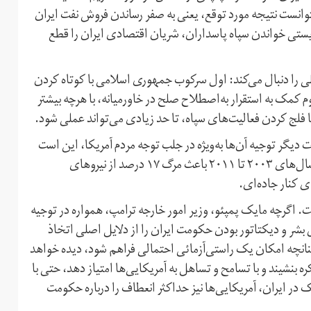
انست نتیجه مورد توقع، یعنی به صفر رساندن فروش نفت ایران
وریستی خواندن سپاه پاسداران، شریان اقتصادی ایران را قطع
لی را دنبال می‌کند: اول سرکوب جمهوری اسلامی با کوتاه کردن
 کمک به استقرار به‌اصطلاح صلح در خاورمیانه، با هرچه بیشتر
 فلج کردن فعالیت‌های سپاه، تا حد زیادی می‌تواند عملی شود.
رت دیگر توجیه آن‌ها به‌ویژه در جلب توجه مردم آمریکا، این است
که سپاه پاسداران (البته بازوی خارجی آن، نیروی قدس) بین سال‌های ۲۰۰۳ تا ۲۰۱۱ باعث مرگ ۱۷ درصد از نیروهای
ی کنار جاده‌ای.
ت. اگرچه مایک پمپئو، وزیر امور خارجه ترامپ، همواره در توجیه
شر و دیکتاتور بودن حکومت ایران را از دلایل اصلی اتخاذ
نانچه امکان یک راستی‌آزمائی احتمالی فراهم شود، دیده خواهد
 بنشیند و با تسامح و تساهل به آمریکایی‌ها امتیاز دهد، حتی با
 ایران، آمریکایی‌ها نیز حداکثر انعطاف را درباره حکومت