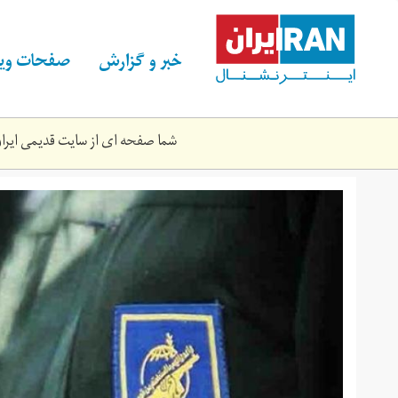
Skip
to
main
خبر و گزارش
صفحات ویژ
content
شما صفحه ای از سایت قدیمی ایران 
سپاه
پاسداران