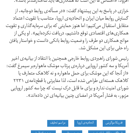
افزود: «احساس ما این است که همکاری‌ها باید ساختارمندتر باشد».
خرازی در پاسخ به این پیشنهاد گفت: «در مسأله‌ی روابط دوجانبه، از
گسترش روابط میان ایران و اتحادیه‌ی اروپا، متناسب با تقویت اعتماد
متقابل استقبال می‌کنیم؛ اما هنوز حمایتی که برای سرمایه‌گذاری و تقویت
همکاری‌های اقتصادی توقع داشتیم، دریافت نکرده‌ایم». او یکی از
موانع همکاری دو طرف را وضعیت روابط بانکی دانست و خواستار یافتن
راه حلی برای این مشکل شد.
رئیس شورای راهبردی روابط خارجی همچنین با انتقاد از بیانیه‌ی اخیر
آمریکا و سه کشور اروپایی درباره‌ی پرتاب موشک ماهواره‌بر سیمرغ گفت:
«از آنجا که این موشک برای حمل ماهواره و نه کلاهک متعارف یا
کلاهک هسته‌ای طراحی شده است، لذا مغایرتی با قطع‌نامه‌ی ۲۲۳۱
شورای امنیت ندارد و برای ما قابل درک نیست که چرا سه کشور اروپایی
مزبور، به فشار آمریکا در امضای چنین بیانیه‌ای تن داده‌اند».
فدریکا موگرینی
اتحادیه‌ی اروپا
مراسم تحلیف