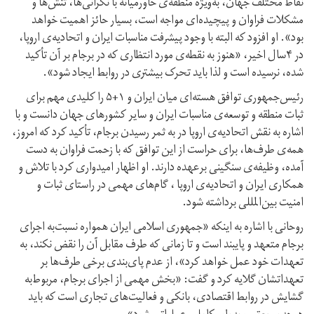
نقاط مختلف جهان، به‌ویژه منطقه‌ی خاورمیانه با نگرانی‌ها، تنش‌ها و
مشکلات فراوان و پیچیده‌ای مواجه است، بسیار حائز اهمیت خواهد
بود». او افزود که البته با وجود پیشرفت مناسبات ایران و اتحادیه‌ی اروپا،
در ۴سال اخیر، «هنوز به نقطه‌ی مورد انتظاری که در برجام بر آن تأکید
شده، نرسیده است و لذا باید تحرک بیشتری در روابط ایجاد شود».
رئیس‌جمهوری توافق هسته‌ای میان ایران و ۱+۵ را کلیدی مهم برای
ثبات منطقه و توسعه‌ی مناسبات ایران و سایر کشورهای جهان دانست و با
اشاره به نقش اتحادیه‌ی اروپا در به ثمر رسیدن برجام، تأکید کرد که امروز،
همه‌ی طرف‌ها، برای حراست از این توافق که با زحمت فراوان به دست
آمده، وظیفه‌ی سنگینی برعهده دارند. او اظهار امیدواری کرد با تلاش و
همکاری ایران و اتحادیه‌ی اروپا ، گام‌های مهمی در راستای ثبات و
امنیت بین‌المللی برداشته شود.
روحانی با اشاره به اینکه «جمهوری اسلامی ایران همواره نسبت‌به اجرای
برجام متعهد و پایبند است و تا زمانی که طرف مقابل آن را نقض نکند، به
تعهدات خود عمل خواهد کرد»، از عدم پای‌بندی برخی طرف‌ها بر
تعهداتشان گلایه کرد و گفت: «بخش مهمی از اجرای برجام، مربوط‌به
گشایش در روابط اقتصادی، بانکی و فعالیت‌های تجاری است که باید