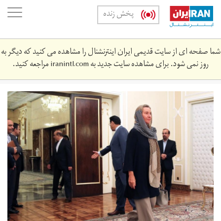
Skip
oggle
پخش زنده
to
ation
main
content
شما صفحه ای از سایت قدیمی ایران اینترنشنال را مشاهده می کنید که دیگر به
روز نمی شود. برای مشاهده سایت جدید به
iranintl.com
مراجعه کنید.
n3508059-
5972763.jpg