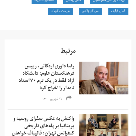
فرودگاه بین‌المللی امام خمینی
حسن روحانی
محمدجواد ظریف
کمال خرازی
علی‌اکبر ولایتی
روزنامه‌ی کیهان
مرتبط
رضا داوری اردکانی، رییس
فرهنگستان علوم: دانشگاه
آزاد فقط در یک ترم ۷۰ استاد
نامدار را اخراج کرد
۲۵ شهریور ۱۴۰۰
واکنش‌‌ به عکس سفرای روسیه و
بریتانیا بر پله‌‌های تاریخی
کنفرانس تهران: قالیباف خواهان