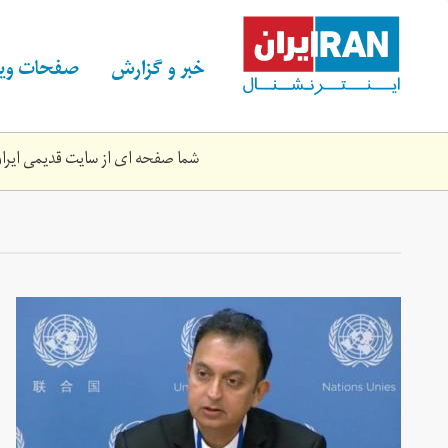
Skip
to
main
خبر و گزارش
صفحات ویژ
content
شما صفحه ای از سایت قدیمی ایران 