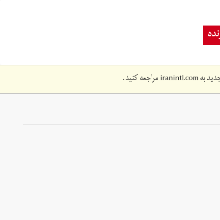
ده
دید به
iranintl.com
مراجعه کنید.