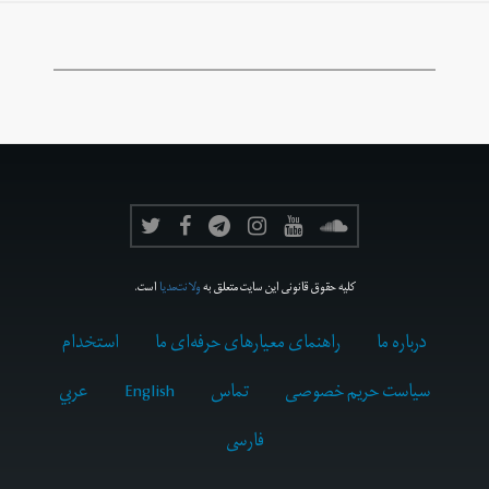
کلیه حقوق قانونی این سایت متعلق به
ولانت‌مدیا
است.
درباره ما
راهنمای معیارهای حرفه‌ای ما
استخدام
سیاست حریم خصوصی
تماس
English
عربي
فارسى