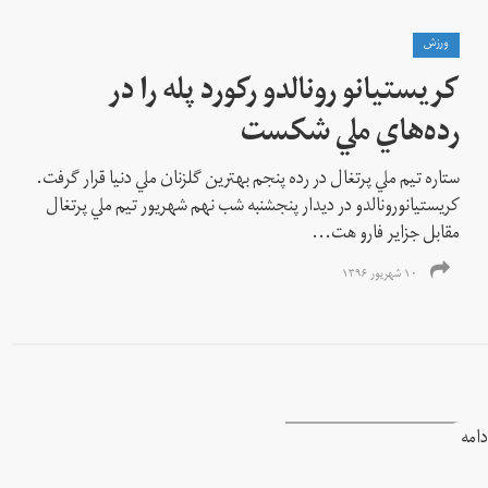
ورزش
كريستيانو رونالدو ركورد پله را در
رده‌هاي ملي شكست
ستاره تيم ملي پرتغال در رده پنجم بهترين گلزنان ملي دنيا قرار گرفت.
کریستیانورونالدو در ديدار پنجشنبه شب نهم شهریور تيم ملي پرتغال
مقابل جزاير فارو هت...
۱۰ شهریور ۱۳۹۶
دامه