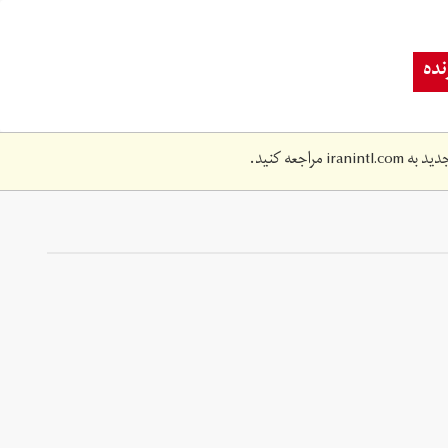
ده
دید به
iranintl.com
مراجعه کنید.