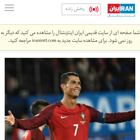
Skip
oggle
پخش زنده
to
ation
main
content
شما صفحه ای از سایت قدیمی ایران اینترنشنال را مشاهده می کنید که دیگر به
روز نمی شود. برای مشاهده سایت جدید به
iranintl.com
مراجعه کنید.
1466282179_114184_1466282251_noticia_normal.jpg