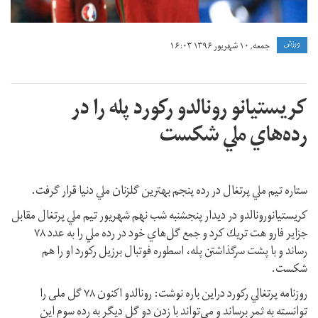
ورزش
جمعه, ۱۰ شهریور ۱۳۹۶ ۱۶:۰۳
كريستيانو رونالدو ركورد پله را در
رده‌هاي ملي شكست
ستاره تيم ملي پرتغال در رده پنجم بهترين گلزنان ملي دنيا قرار گرفت.
کریستیانورونالدو در ديدار پنجشنبه شب نهم شهریور تيم ملي پرتغال مقابل
جزاير فارو هت تريك كرد و جمع گل‌هاي خود در رده ملي را به عدد ٧٨
رساند و با پشت سرگذاشتن پله، اسطوره فوتبال برزيل ركورد او را هم
شكست.
روزنامه پرتغالي ركورد دراين باره نوشت: رونالدو اكنون ٧٨ گل ملی را
توانسته به ثمر برساند و می‌تواند با زدن دو گل دیگر به رده سوم این