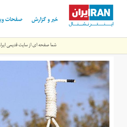
Skip
to
main
خبر و گزارش
صفحات ویژ
content
شما صفحه ای از سایت قدیمی ایران 
001.jpg