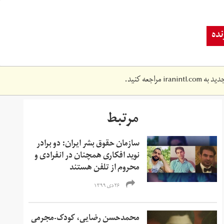
ده
دید به
iranintl.com
مراجعه کنید.
مرتبط
سازمان حقوق بشر ایران: دو برادر
نوید افکاری همچنان در انفرادی و
محروم از تلفن هستند
۲۶ دی ۱۳۹۹
محمدحسن رضایی، کودک-مجرمی