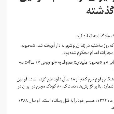
گذشته
ماه گذشته انتقاد کرد.
‎شنبه ۱۲ بهمن اعلام کرد زنی که روز سه‌شنبه در زندان نوشهر به دار آویخته شد، «محبوبه
به گفته این سازمان،‌ «علی کاظمی»، «امیرحسین پورجعفر زمانی» و «محبوبه مفیدی» معروف به «نوعروس ۱۷ ساله» سه
در حالی که قوانین بین‌المللی حقوق بشر اعدام اشخاصی را که هنگام وقوع جرم کمتر از ۱۸ سال دارند منع کرده است،‌ قوانین
جمهوری اسلامی مجازات مرگ برای چنین افرادی را مجاز می‌شمارد. بنا بر گزارش‌ها، دست‌کم ۸۰ کودک مجرم در ایران در
محبوبه مفیدی متهم بود با همدستی برادر شوهر خود در ۲۶ آذر ماه ۱۳۹۲، همسر خود را به قتل رسانده است. او سال ۱۳۸۸