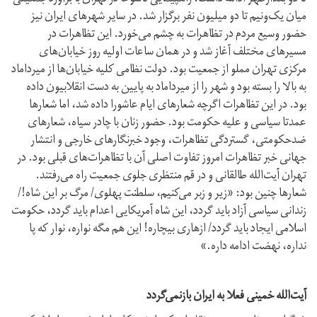
میان یک‌و‌نیم تا دو میلیون نفر برگزار شد. در سایر شهرهای ایران نیز
حضور وسیع مردم در تظاهرات به چشم می‌خورد. این تظاهرات در
مسیرهای مختلف آغاز شد و در همان ساعات اولیه روز خیابان‌های
مرکزی تهران مملو از جمعیت بود. دولت نظامی کلیه خیابان‌ها از میرداماد
به بالا را بسته بود و شهر را از میرداماد به پایین به دست انقلابیون داده
بود. در این تظاهرات اگرچه شعارهای ایام عاشورا داده شد، اما شعارها
عمدتا سیاسی و علیه حکومت بود. حضور زنان با چادر سیاه، شعارهای
ضد‌حکومتی، گستردگی تظاهرات، وجود خبرنگارهای خارجی و انتشار
جهانی خبر تظاهرات امروز تفاوت اصلی آن با تظاهرات‌های قبلی بود. در
تهران آیت‌الله طالقانی و در قم منتظری جلوی جمعیت راه می‌رفتند.
شعارها چنین بود: «زیر و زبر می‌کنیم، سلطنت پهلوی/ مرگ بر این شاه!/
زندانی سیاسی آزاد باید گردد، این شاه آمریکایی اعدام باید گردد، حکومت
اسلامی ایجاد باید گردد/ ازهاری بیچاره! این هم مگه نواره، نوار که پا
نداره، نهضت ادامه داره.»
آیت‌الله خمینی فعلا به ایران باز‌نمی‌گردد