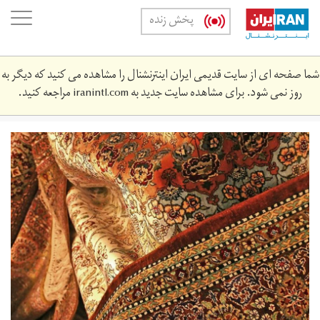
Skip
oggle
پخش زنده
to
ation
main
content
شما صفحه ای از سایت قدیمی ایران اینترنشنال را مشاهده می کنید که دیگر به
روز نمی شود. برای مشاهده سایت جدید به
iranintl.com
مراجعه کنید.
khrydrn-
khrjy-
sny-
dsty-
yrn-
khrydrn-
khrjy-
sny-