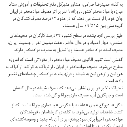
به گفته‌ حمیدرضا صرامی، مشاور مدیرکل دفتر تحقیقات و آموزش ستاد
مبارزه با مواد مخدر کشور، روزانه ۹ نفر بر اثر مصرف موادمخدر در ایران
جان خود را از دست می دهند که در حدود ۱۴درصد مصرف‌کنندگان در
گروه سنی بین ۱۵ تا ۱۹ سال هستند.
طبق بررسی انجام‌شده در سطح کشور، ۲۲درصد کارگران در محیط‌های
صنعتی، دچار اعتیاد و در حال حاضر، هفت‌میلیون نفر از جمعیت ایران،
مصرف‌کننده مواد مخدر هستند و یا تمایل به مصرف موادمخدر دارند.
گفتنی است تغییر الگوی مصرف موادمخدر، از مقولاتی است که امروزه
مطرح می‌شود. مصرف موادمخدر در ایران، از تریاک به کراک، از کراک به
هروئین و از هروئین به شیشه و درنهایت به موادمخدر چندماده‌ای تغییر
یافته است.
تحیقات اخیر در ایران نشان می‌دهد که مصرف شیشه در حال کاهش
است و جایگزین آن، مصرف ماری‌جوانا و گل شده است.
«گل»، درواقع همان «علف» یا «گراس» یا «ماری جوانا» است که از
کشت شاهدانه تولید می‌شود. به گفته‌ی کارشناسان، فروشندگان
موادمخدر، اخیراً برای سود بیشتر، برای آن نام جدید و وسوسه‌کننده‌ای
انتخاب کرده‌اند، تا افراد را به‌سمت این ماده بکشانند.