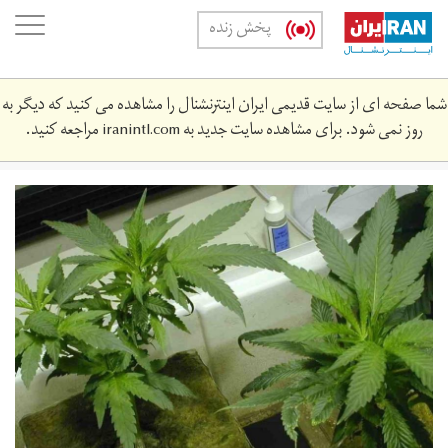
Skip
oggle
پخش زنده
to
ation
main
content
شما صفحه ای از سایت قدیمی ایران اینترنشنال را مشاهده می کنید که دیگر به
روز نمی شود. برای مشاهده سایت جدید به
iranintl.com
مراجعه کنید.
3_57cf1230f1ba8.jpg