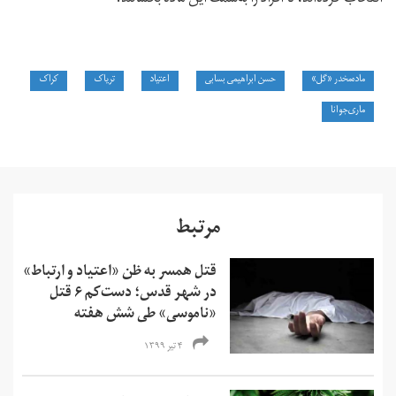
ماده‌مخدر «گل»
حسن ابراهیمی بسابی
اعتیاد
تریاک
کراک
ماری‌جوانا
مرتبط
قتل همسر به ظن «اعتیاد و ارتباط»
در شهر قدس؛‌ دست‌کم ۶ قتل
«ناموسی» طی شش هفته
۴ تیر ۱۳۹۹