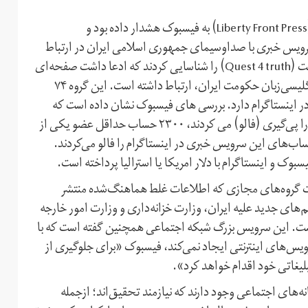
شرکت فایرآی (FireEye) پیش‌تر درباره خبرگزاری جبهه آزادی (Liberty Front Press) به فیسبوک هشدار داده بود و
سرویس خبری با صداوسیمای جمهوری اسلامی ایران در ارتباط
بوده‌اند. آن‌ها به‌عنوان مثال، صفحه‌ای به‌نام تلاش برای حقیقت (Quest 4 truth) را شناسایی کردند که ادعا داشت صفحه‌ای
مستقل است، اما درحقیقت با پرس تی‌وی، شبکه تلویزیونی انگلیسی‌زبان حکومت ایران، ارتباط داشته است. این گروه ۷۴
ب کاربری و سه گروه در فیسبوک و ۷۶ صفحه در اینستاگرام دارد. بررسی های فیسبوک نشان داده است که
دست‌کم ۱۵۵هزار حساب کاربری حداقل یکی از این صفحات را پی‌گیری (فالو) می کردند، ۲۳۰۰ حساب حداقل عضو یکی از
 دست‌کم یکی از حساب‌های این سرویس خبری در اینستاگرام را فالو می‌کردند.
یت گروه‌های مجازی که اطلاعات غلط هماهنگ‌شده منتشر
‌های جدید علیه ایران، وزارت خزانه‌داری و وزارت امور خارجه
 است. این سرویس بزرگ شبکه اجتماعی همچنین گفته است که با
رویس‌های اینترنتی ایجاد نمی‌کند، فیسبوک «برای جلوگیری از
بلیغاتی خود اقدام خواهد کرد».
های اجتماعی وجود دارند که نیازمند تحقیق‌اند؛ ازجمله