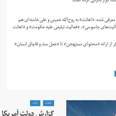
ه، ابراز نگرانی کرده است.
عرفی شده، «‌اهانت» به روح‌الله خمینی و علی خامنه‌ای هم
لیت‌های جاسوسی»، «‌فعالیت تبلیغی علیه حکومت» و «‌اهانت
یگر از ارائه «محتوای مستهجن» تا «جعل سند و قاچاق انسان»
جهان
ايران
گزارش دولت آمریکا ب