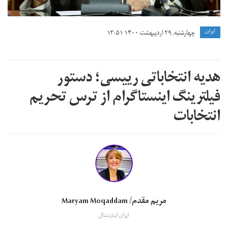
ايران
چهارشنبه, ۲۹ اردیبهشت ۱۴۰۰ ۱۳:۵۱
هدیه انتخاباتی رییسی؛ دستور
فیلترینگ اینستاگرام از ترس تحریم
انتخابات
مریم مقدم/ Maryam Moqaddam
ایران اینترنشنال