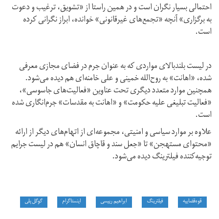
احتمالی بسیار نگران است و در همین راستا از «‌تشویق، ترغیب و دعوت
به برگزاری» آ‌نچه «‌تجمع‌های غیرقانونی» خوانده، ابراز نگرانی کرده
است.
در لیست بلندبالای مواردی که به عنوان جرم در فضای مجازی معرفی
شده، «‌اهانت» به روح‌الله خمینی و علی خامنه‌ای هم دیده می‌شود.
همچنین موارد متعدد دیگری تحت عناوین «فعالیت‌های جاسوسی»،
«‌فعالیت تبلیغی علیه حکومت» و «‌اهانت به مقدسات» جرم‌انگاری شده
است.
علاوه بر موارد سیاسی و امنیتی، مجموعه‌ای از اتهام‌های دیگر از ارائه
«محتوای مستهجن» تا «جعل سند و قاچاق انسان» هم در لیست جرایم
توجیه‌کننده فیلترینگ دیده می‌شود.
قوه‌قضاییه
فیلترینگ
ابراهیم رییسی
اینستاگرام
گوگل پلی