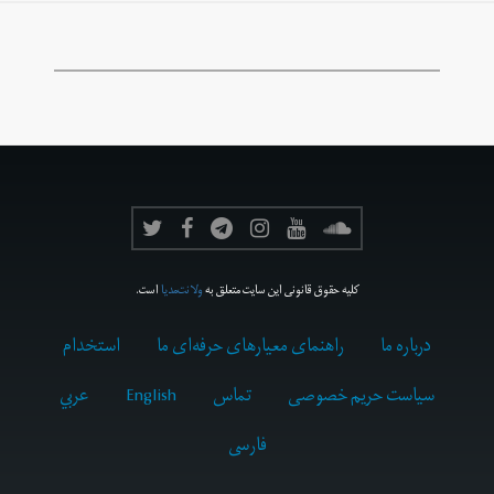
کلیه حقوق قانونی این سایت متعلق به
ولانت‌مدیا
است.
درباره ما
راهنمای معیارهای حرفه‌ای ما
استخدام
سیاست حریم خصوصی
تماس
English
عربي
فارسى