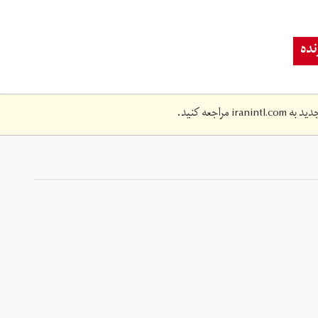
ده
دید به
iranintl.com
مراجعه کنید.