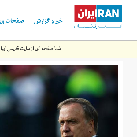
Skip
to
main
خبر و گزارش
صفحات ویژ
content
شما صفحه ای از سایت قدیمی ایران 
dick-
2.jpg