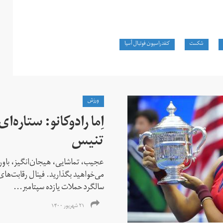
شکست
کنفدراسیون فوتبال آسیا
ورزش
اِما رادوکانو: ستاره‌
تنیس
عجیب، تماشایی، هیجان‌انگیز، باور
می‌خواهید بگذارید. فینال رقابت‌های
سالگرد حملات یازده سپتامبر...
۲۱ شهریور ۱۴۰۰