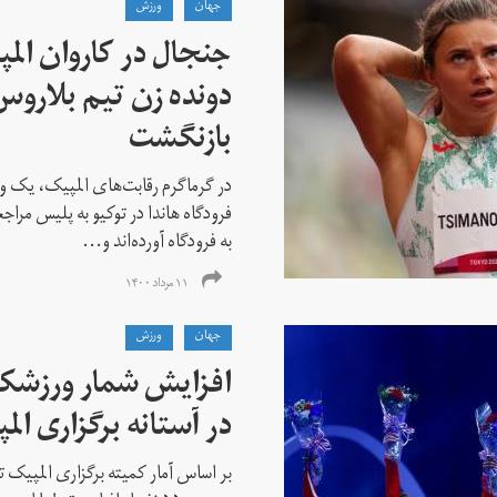
جهان
ورزش
جنجال در کاروان الم
دونده زن تیم بلارو
بازنگشت
در گرماگرم رقابت‌های المپیک، یک و
فرودگاه هاندا در توکیو به پلیس مراج
به فرودگاه آورده‌اند و...
۱۱ مرداد ۱۴۰۰
جهان
ورزش
افزایش شمار ورزشکارا
در آستانه برگزاری الم
بر اساس آمار کمیته برگزاری المپیک تو