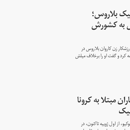
پیک بلاروس؛
س به کشورش
رزشکار زن کاروان بلاروس در
عه کرد و گفت او را برخلاف میلش
ن مبتلا به کرونا
پیک
کیو، از اول ژوییه تاکنون، در