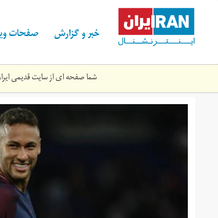
Skip
to
main
خبر و گزارش
صفحات ویژ
content
شما صفحه ای از سایت قدیمی ایران 
neymar-
psg-
toulouse-
highlights.jpg