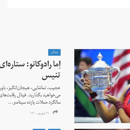
ورزش
اِما رادوکانو: ستاره‌
تنیس
عجیب، تماشایی، هیجان‌انگیز، باور
می‌خواهید بگذارید. فینال رقابت‌های
سالگرد حملات یازده سپتامبر...
۲۱ شهریور ۱۴۰۰