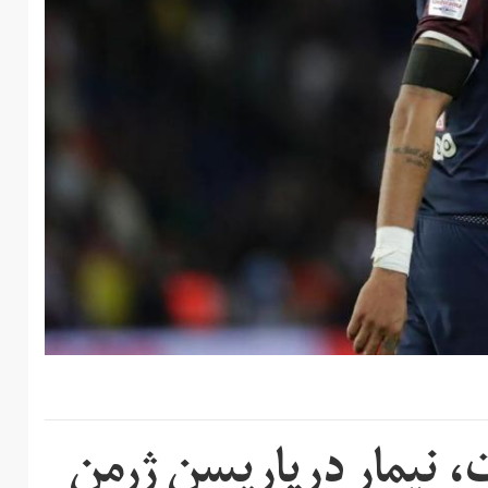
 نیمار درپاریسن ژرمن