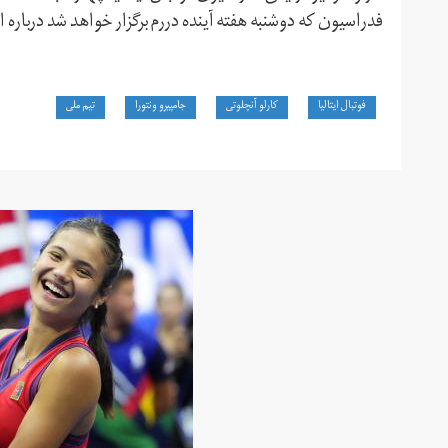
فدراسیون که دوشنبه هفته آینده دررم برگزار خواهد شد دربار
فوتبال ایتالیا
کارلو آنچلوتی
جامپیرو ونتورا
تیم ملی