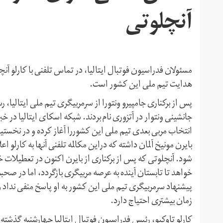
آنچلوتی
مسئولان فدراسیون فوتبال ایتالیا، در تماس تلفنی با کارلو آنچ
هدایت تیم ملی این کشور است.
پس از برکناری جامپیرو ونتورا از سرمربیگری تیم ملی ایتالیا
جانشینی ونتوار در آتزوری نام بردند. شبکه اسکای ایتالیا در 
انتخاب مربی بعدی تیم ملی این کشوررا آغاز کرده و در نخستین 
بایرن مونیخ آلمان داشته که دراین مکالمه تلفنی آنها به کارلو
شود. آنچلوتی که پس از برکناری از بایرن اکنون در تعطیلات خو
خواهد تا تابستان آینده به عرصه مربیگری بازگردد، اما در ص
پیشنهاد سرمربیگری تیم ملی این کشور به او پاسخ منفی نداد 
زمان بیشتری احتیاج دارد.
کارلو تاوکیو، رئیس فدراسیون فوتبال ایتالیا چهارشنبه گذشته 