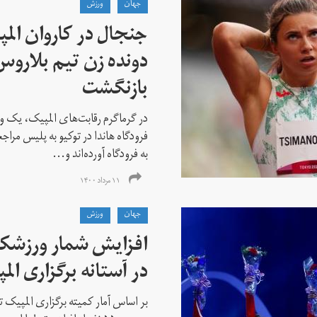
جهان
ورزش
جنجال در کاروان الم
دونده زن تیم بلارو
بازنگشت
در گرماگرم رقابت‌های المپیک، یک و
فرودگاه هاندا در توکیو به پلیس مراج
به فرودگاه آورده‌اند و...
۱۱ مرداد ۱۴۰۰
جهان
ورزش
افزایش شمار ورزشکارا
در آستانه برگزاری الم
بر اساس آمار کمیته برگزاری المپیک تو