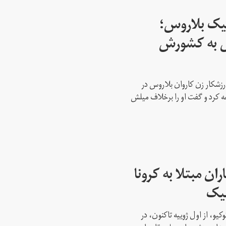
پیک بلاروس؛
س به کشورش
رزشکار زن کاروان بلاروس در
عه کرد و گفت او را برخلاف میلش
ن مبتلا به کرونا
پیک
کیو، از اول ژوییه تاکنون، در