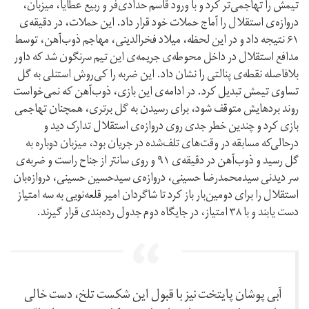
تیمش را تهاجمی‌تر کرد و با ورود قاسم حدادی‌فر و ربیع عطایا، میزبان،
دروازه‌ی استقلال را آماج حملات خود قرار داد. این حملات، در دقیقه‌ی
۶۱ نتیجه داد و در این لحظه، میلاد فخرالدینی، مهاجم ذوب‌آهن، توسط
مدافع استقلال در داخل محوطه‌ی جریمه‌ی این تیم سرنگون شد که داور
بلافاصله نقطه‌ی پنالتی را نشان داد. این ضربه را کی‌روش استنلی به گل
تساوی تیمش تبدیل کرد. در ادامه‌ی این بازی، ذوب‌آهن که نمی‌خواست
روند بردهایش متوقف شود، برای رسیدن به گل برتری، همچنان تهاجمی
بازی کرد و چندین خطر جدی روی دروازه‌ی استقلال تدارک دید و
درحالی‌‌که مسابقه در وقت‌های تلف‌شده در جریان بود، میزبان دوباره به
گل رسید و ذوب‌آهن در دقیقه‌ی ۹۱ و روی سانتر از جناح راست و ضربه‌ی
سر دیدنی سیدمحمدرضا حسینی، دروازه‌ی سیدحسین حسینی، دروازه‌بان
استقلال را برای دومین‌بار باز کرد تا شاگردان امیر قلعه‌نویی به سه امتیاز
دست یابند و با ۳۸ امتیاز، در جایگاه دوم جدول رده‌بندی قرار گیرند.
آبی پوشان پایتخت نیز با قبول این شکست تلخ، دست خالی