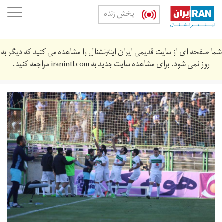
Skip
oggle
پخش زنده
to
ation
main
content
شما صفحه ای از سایت قدیمی ایران اینترنشنال را مشاهده می کنید که دیگر به
روز نمی شود. برای مشاهده سایت جدید به
iranintl.com
مراجعه کنید.
105010095_130807319cceac.jpg