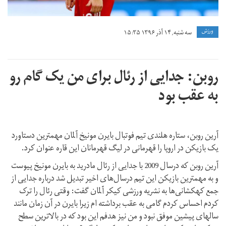
ورزش
سه شنبه, ۱۴ آذر ۱۳۹۶ ۱۵:۳۵
روبن: جدایی از رئال برای من یک گام رو
به عقب بود
آرین روبن، ستاره هلندی تیم فوتبال بایرن مونیخ آلمان مهمترین دستاورد
یک بازیکن در اروپا را قهرمانی در لیگ قهرمانان این قاره عنوان کرد.
آرین روبن که درسال 2009 با جدایی از رئال مادرید به بایرن مونیخ پیوست
و به مهمترین بازیکن این تیم درسال‌های اخیر تبدیل شد درباره جدایی از
جمع کهکشانی‌ها به نشریه ورزشی کیکر آلمان گفت: وقتی رئال را ترک
کردم احساس کردم گامی به عقب برداشته ام زیرا بایرن در آن زمان مانند
سالهای پیشین موفق نبود و من نیز هدفم این بود که در بالاترین سطح