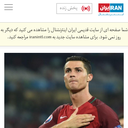
Skip
oggle
پخش زنده
to
ation
main
content
شما صفحه ای از سایت قدیمی ایران اینترنشنال را مشاهده می کنید که دیگر به
روز نمی شود. برای مشاهده سایت جدید به
iranintl.com
مراجعه کنید.
cristianoronaldo-
opped_117juf19zotxt1mrecubzmcmrx.jpg