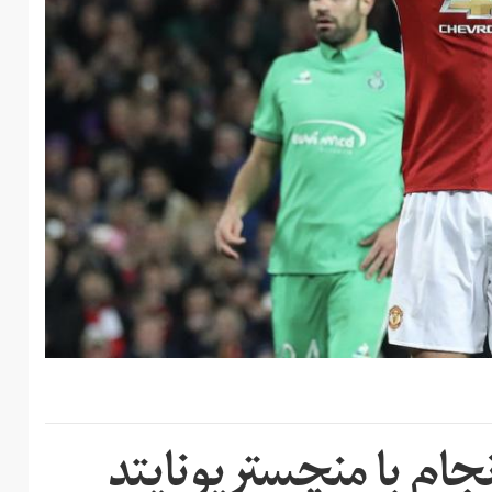
جام با منچستریونایتد