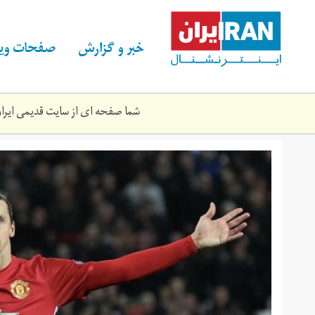
Skip
to
main
خبر و گزارش
صفحات ویژ
content
شما صفحه ای از سایت قدیمی ایران 
dy5b76wxkaa4jwe.jpg