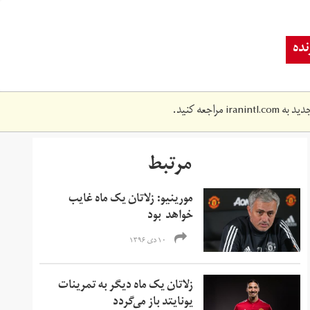
ده
دید به
iranintl.com
مراجعه کنید.
مرتبط
مورینیو: زلاتان یک ماه غایب
خواهد بود
۱۰ دی ۱۳۹۶
زلاتان یک ماه دیگر به تمرینات
یونایتد باز می‌گردد