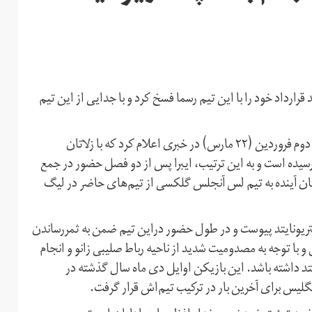
رارداد خود را با این تیم رسما فسخ کرد و با جدایی از این تیم
وبسایت رسمی باشگاه منچستریونایتد انگلیس، پنجشنبه شب، دوم فروردین (۲۲ مارس) در خبری اعلام کرد که با زلاتان
یده است و به این ترتیب، ایبرا پس از دو فصل حضور در جمع
تان آینده به تیم لس آنجلس گلکسی از تیم‌های حاضر در لیگ
سال ۱۳۹۵ به تیم فوتبال منچستریونایتد پیوست و در طول حضور دراین تیم ضمن به ثمررساندن
و با توجه به مصدومیت شدید از ناحیه رباط صلیبی زانو و انجام
 داشته باشد. این بازیکن اوایل دی ماه سال گذشته در
نگلیس برای آخرین بار در ترکیب تیم‌اش قرار گرفت.