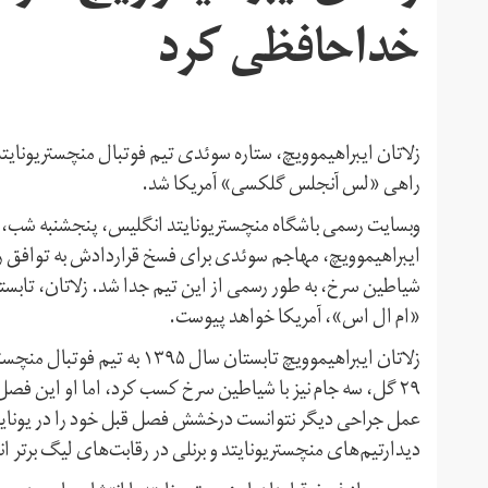
خداحافظی کرد
زلاتان ایبراهیموویچ، ستاره سوئدی تیم فوتبال منچستریونایتد ق
راهی «لس آنجلس گلکسی» آمریکا شد.
ایبراهیموویچ، مهاجم سوئدی برای فسخ قراردادش به توافق رس
شیاطین سرخ، به طور رسمی از این تیم جدا شد. زلاتان، تابس
«ام ال اس»، آمریکا خواهد پیوست.
زلاتان ایبراهیموویچ تابستان 
۲۹ گل، سه جام نیز با شیاطین سرخ کسب کرد، اما او این فصل 
عمل جراحی دیگر نتوانست درخشش فصل قبل خود را در یونایتد
دیدارتیم‌های منچستریونایتد و برنلی در رقابت‌های لیگ برتر ا