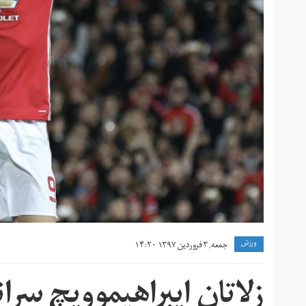
ورزش
جمعه, ۳ فروردین ۱۳۹۷ ۱۴:۲۰
زلاتان ایبراهیموویچ سران