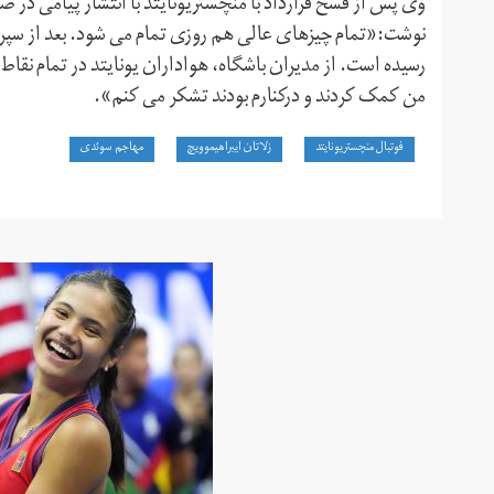
وی پس از فسخ قرارداد با منچستریونایتد با انتشار پیامی در
نوشت:«تمام چیزهای عالی هم روزی تمام می شود. بعد از سپری
رسیده است. از مدیران باشگاه، هواداران یونایتد در تمام نقاط 
من کمک کردند و درکنارم بودند تشکر می کنم».
فوتبال منچستریونایتد
زلاتان ایبراهیموویچ
مهاجم سوئدی