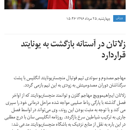
ورزش
چهارشنبه, ۲۵ مرداد ۱۳۹۶ ۱۵:۴۶
زلاتان در آستانه بازگشت به یونایتد
قراردارد
مهاجم مصدوم و سوئدی تیم فوتبال منچستریونایتد انگلیس با پشت
سرگذاشتن دوران مصدومیتش به زودی به این تیم بازمی گردد.
زلاتان ایبراهیموویچ مهاجم گلزن و توانمند منچستریونایتد که از اواخر
فصل گذشته با پارگی رباط صلیبی مواجه شده مراحل درمانی خود را سپری
می کند و با توجه به مثبت بودن این روند، وی می‌تواند در اواسط فصل
جاری به ترکیب شیاطین سرخ بازگردد. روزنامه انگلیسی سان با درج مطلبی
در این باره به نقل از منابع نزدیک به باشگاه منچستریونایتد مدعی شد: