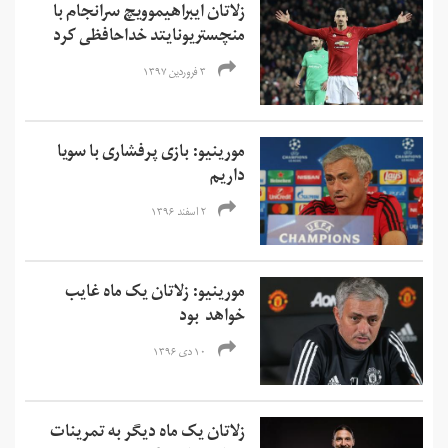
زلاتان ایبراهیموویچ سرانجام با
منچستریونایتد خداحافظی کرد
۳ فروردین ۱۳۹۷
مورینیو: بازی پرفشاری با سویا
داریم
۲ اسفند ۱۳۹۶
مورینیو: زلاتان یک ماه غایب
خواهد بود
۱۰ دی ۱۳۹۶
زلاتان یک ماه دیگر به تمرینات