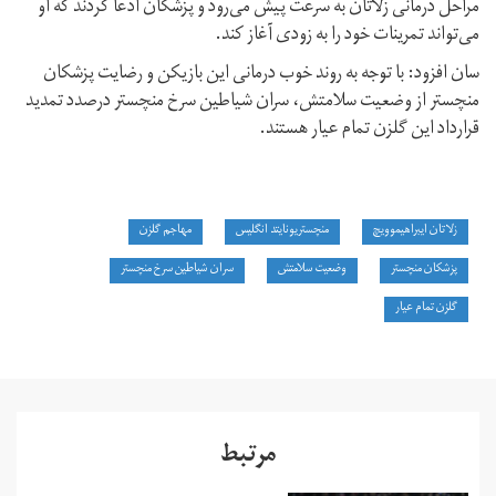
مراحل درمانی زلاتان به سرعت پیش می‌رود و پزشکان ادعا کردند که او
می‌تواند تمرینات خود را به زودی آغاز کند.
سان افزود: با توجه به روند خوب درمانی این بازیکن و رضایت پزشکان
منچستر از وضعیت سلامتش، سران شیاطین سرخ منچستر درصدد تمدید
قرارداد این گلزن تمام عیار هستند.
زلاتان ایبراهیموویچ
منچستریونایتد انگلیس
مهاجم گلزن
پزشکان منچستر
وضعیت سلامتش
سران شیاطین سرخ منچستر
گلزن تمام عیار
مرتبط