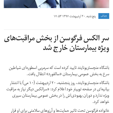
and-
what-
ورزش
پنج شنبه, ۲۰ اردیبهشت ۱۳۹۷ ۱۷:۵۳
is-
the-
recovery-
سر الکس فرگوسن از بخش مراقبت‌های
process-
ویژه بیمارستان خارج شد
136426897506902601-
180506070014.jpg
باشگاه منچستریونایتد تایید کرده است که سرمربی اسطوره‌ای شیاطین
سرخ به بخش عمومی بیمارستان «سالفورد» انتقال یافت.
باشگاه منچستریونایتد، روز پنجشنبه، ۲۰ اردیبهشت (۱۰ می) با انتشار
بیانیه‌ای در صفحه توییتر خود اعلام کرد: «سرالکس دیگر نیاز به مراقبت
ویژه ندارد و دوران بهبودی‌اش را در بخش عمومی بیمارستان سپری
خواهد کرد.
خانواده فرگوسن تحت تاثیر حمایت‌ها و آرزوهای سلامتی برای او قرار