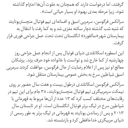
گرفتند، اما درخواست دارند که همچنان به خلوت آن‌ها احترام گذاشته
شود، زیرا مرحله بعدی بهبود او بسیار حیاتی است».
سرالکس فرگوسن، سرمربی اسبق و افسانه‌ای تیم فوتبال منچستریونایتد
که شنبه شب گذشته دچار سکته مغزی شد و به کما رفت با انتقال به
بیمارستان شهر«سالفورد» انگلستان تحت تحت عمل جراحی فوری قرار
گرفت.
این اسطوره اسکاتلندی دنیای فوتبال پس از انجام عمل جراحی روز
چهارشنبه از کما خارج شد و توانست با خانواده خود حرف بزند. پزشکان
معالج او نیز پس از اعلام رضایت از حال فرگوسن، موافقت کردند سرمربی
اسبق شیاطین سرخ به بخش عمومی بیمارستان منتقل شود.
سرالکس فرگوسن اسکاتلندی درطول بیست و هفت سال حضور بر روی
نیمکت سرمربیگری تیم فوتبال منچستریونایتد، ۳۸ جام برای این تیم در
رقابت‌های مختلف کسب کرد که ۱۳ عدد از آن‌ها مربوط به قهرمانی با
شیاطین سرخ در لیگ برتر فوتبال انگلستان است. او در تابستان سال
۲۰۱۳ و پس از رساندن یونایتد به قهرمانی در لیگ برتر به طور رسمی از
دنیای مربیگری خداحافظی کرد و بازنشسته شد.