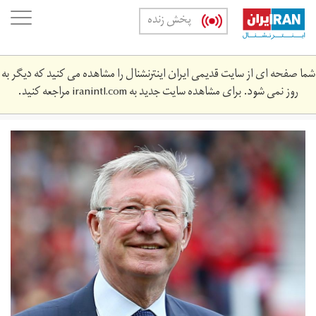
Skip
oggle
پخش زنده
to
ation
main
content
شما صفحه ای از سایت قدیمی ایران اینترنشنال را مشاهده می کنید که دیگر به
روز نمی شود. برای مشاهده سایت جدید به
iranintl.com
مراجعه کنید.
sir-
alex-
ferguson-
what-
is-
a-
brain-
haemorrhage-