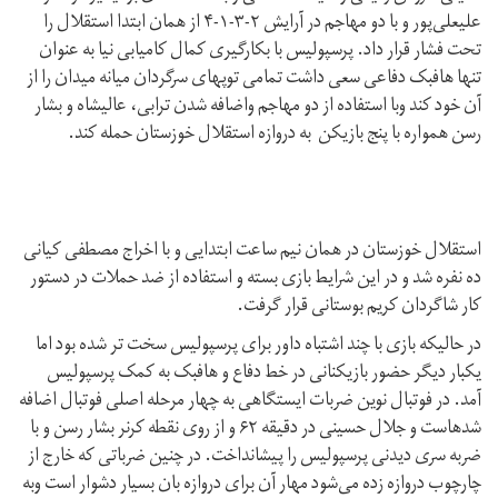
علیعلی‌پور و با دو مهاجم در آرایش ۲-۳-۱-۴ از همان ابتدا استقلال را
تحت فشار قرار داد. پرسپولیس با بکارگیری کمال کامیابی نیا به عنوان
تنها هافبک دفاعی سعی داشت تمامی توپهای سرگردان میانه میدان را از
آن خود کند وبا استفاده از دو مهاجم و‌اضافه شدن ترابی، عالیشاه و بشار
رسن همواره با پنج بازیکن به دروازه استقلال خوزستان حمله کند.
استقلال خوزستان در همان نیم ساعت ابتدایی و با اخراج مصطفی کیانی
ده نفره شد و در این شرایط بازی بسته و استفاده از ضد حملات در دستور
کار شاگردان کریم بوستانی قرار گرفت.
در حالیکه بازی با چند اشتباه داور برای پرسپولیس سخت تر شده بود اما
یکبار دیگر حضور بازیکنانی در خط دفاع و هافبک به کمک پرسپولیس
آمد. در فوتبال نوین ضربات ایستگاهی به چهار مرحله اصلی فوتبال اضافه
شدهاست و جلال حسینی در دقیقه ۶۲ و از روی نقطه کرنر بشار رسن و با
ضربه سری دیدنی پرسپولیس را پیشانداخت. در چنین ضرباتی که خارج از
چارچوب دروازه زده می‌شود مهار آن برای دروازه بان بسیار دشوار است وبه