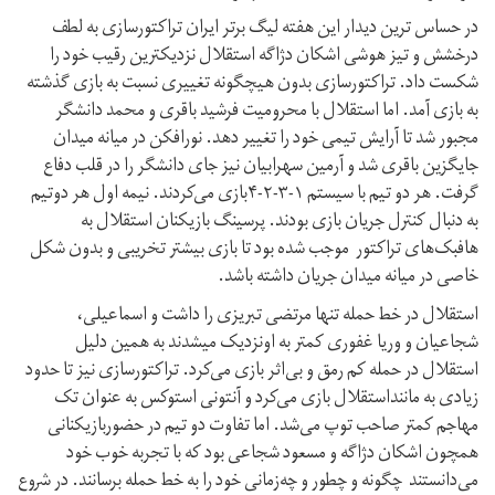
در حساس ترین دیدار این هفته لیگ برتر ایران تراکتورسازی به لطف
درخشش و تیز هوشی اشکان دژاگه استقلال نزدیکترین رقیب خود را
شکست داد. تراکتورسازی بدون هیچگونه تغییری نسبت به بازی گذشته
به بازی آمد. اما استقلال با محرومیت فرشید باقری و محمد دانشگر
مجبور شد تا آرایش تیمی خود را تغییر دهد. نورافکن در میانه میدان
جایگزین باقری شد و آرمین سهرابیان نیز جای دانشگر را در قلب دفاع
گرفت. هر دو تیم با سیستم ۱-۳-۲-۴بازی می‌کردند. نیمه اول هر دو‌تیم
به دنبال کنترل جریان بازی بودند. پرسینگ بازیکنان استقلال به
هافبک‌های تراکتور موجب شده بود تا بازی بیشتر تخریبی و بدون شکل
خاصی در میانه میدان جریان داشته باشد.
استقلال در خط حمله تنها مرتضی تبریزی را داشت و اسماعیلی،
شجاعیان و وریا غفوری کمتر به او‌نزدیک میشدند به همین دلیل
استقلال در حمله کم رمق و بی‌اثر بازی می‌کرد. تراکتورسازی نیز تا حدود
زیادی به ماننداستقلال بازی می‌کرد و آنتونی استوکس به عنوان تک
مهاجم کمتر صاحب توپ می‌شد. اما تفاوت دو تیم در حضوربازیکنانی
همچون اشکان دژاگه و مسعود شجاعی بود که با تجربه خوب خود
می‌دانستند چگونه و چطور و چه‌زمانی خود را به خط حمله برسانند. در شروع