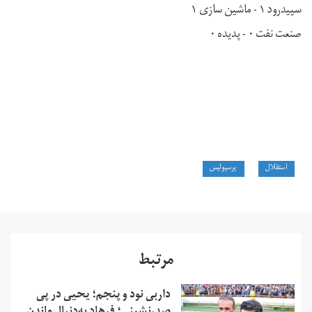
سپیدرود ۱ - ماشین سازی ۱
صنعت نفت ۰ - پدیده ۰
استقلال
پرسپولیس
مرتبط
داربی نود و پنجم؛ یحیی در پی