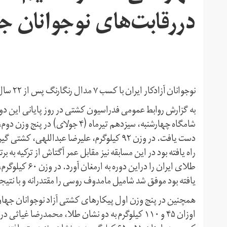
دررقابت‌های نوجوانان ج
نوجوانان آزادکار ایران با کسب ۷ مدال رنگارنگ پس از ۲۲ سال برسکوی قهرمانی جهان ایستادند.
به گزارش روابط عمومی فدراسیون کشتی در روز پایانی این دور
شامگاه چهارشنبه، سیزدهم تیرماه (۴
دست یافت. در وزن ۹۲ کیلوگرم، علیرضا عبدالله
طلای ایران را د
یافته بود موفق شد شامیل مامدوف روسی را مقتدرانه و با نتیجه ۱۷-۸ از پیش رو بردارد و به مدال برنز دست یا
همچنین در پنج وزن اول پیکارهای کشتی آزاد نوجوانان جهان