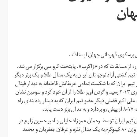
هان
ه از مسابقات که در «زاگرب»، پایتخت کرواسی برگزار می شد،
 جولای) در پنج وزن دوم، تیم کشتی آزاد نوجوانان ایران به یک مدال طلا و یک برنز دیگر
ی، کشتی گیر تیم ایران که با شکست تمامی حریفانش قاطعانه به دیدار فینال
راه یافته بود در این مسابقه نیز مقابل عمر آگتاش از ترکیه به برتری ۱۳-۲ رسید و گردن آویز طلا را از آن خود کرد و سومین نشان
راین دوره به ارمغان آورد. در وزن ۶۰ کیلوگرم، علی اکبر فضلی دیگر عضو تیم ایران که به دیدار رده بندی راه
بد.
 تیم ایران توسط رحمان عموزاد خلیلی و امیر حسین زارع در
اوزان ۴۵ و ۱۱۰ کیلوگرم به دو نشان طلا، محمدرضا غیاثی در وزن ۸۰ کیلوگرم به یک مدال نقره و عرفان جعفریان و محمد