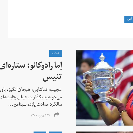
 آس
ورزش
اِما رادوکانو: ستاره‌
تنیس
عجیب، تماشایی، هیجان‌انگیز، باور
می‌خواهید بگذارید. فینال رقابت‌های
سالگرد حملات یازده سپتامبر...
۲۱ شهریور ۱۴۰۰