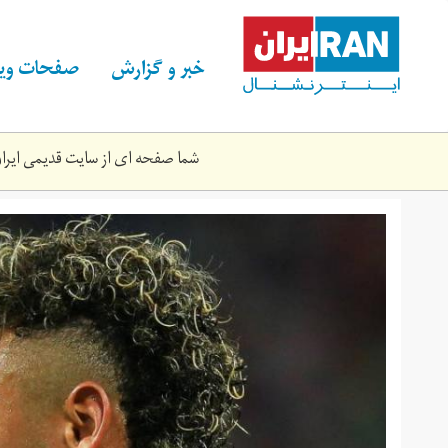
Skip
to
main
خبر و گزارش
صفحات ویژ
content
شما صفحه ای از سایت قدیمی ایران 
01232469.jpg