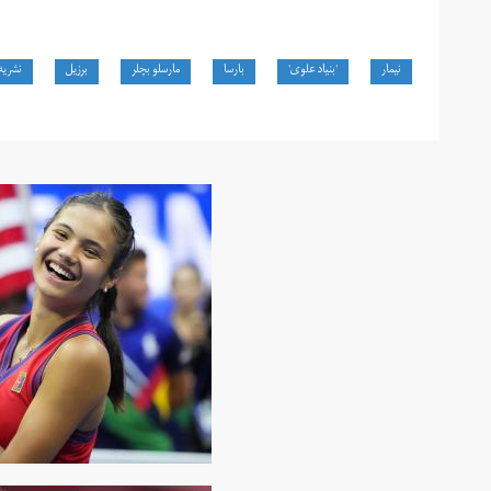
نیمار
'بنیاد علوی'
بارسا
مارسلو بچلر
برزیل
نشریه