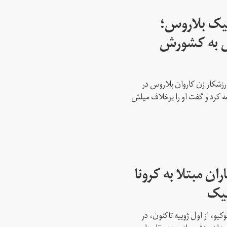
پیک بلاروس؛
س به کشورش
رزشکار زن کاروان بلاروس در
عه کرد و گفت او را برخلاف میلش
ن مبتلا به کرونا
پیک
کیو، از اول ژوییه تاکنون، در