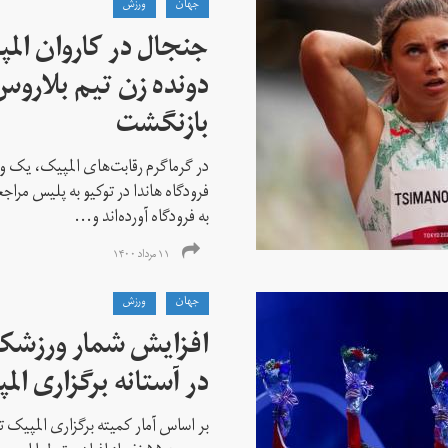
جهان
ورزش
جنجال در کاروان الم
دونده زن تیم بلارو
بازنگشت
در گرماگرم رقابت‌های المپیک، یک و
فرودگاه هاندا در توکیو به پلیس مراج
به فرودگاه آورده‌اند و...
۱۱ مرداد ۱۴۰۰
جهان
ورزش
افزایش شمار ورزشکارا
در آستانه برگزاری الم
بر اساس آمار کمیته برگزاری المپیک تو