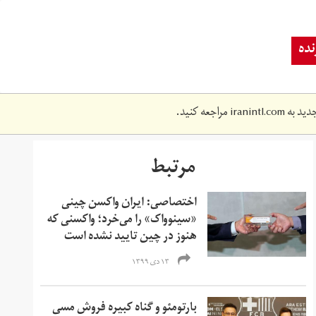
ده
دید به
iranintl.com
مراجعه کنید.
مرتبط
اختصاصی: ایران واکسن چینی
«سینوواک» را می‌خرد؛ واکسنی که
هنوز در چین تایید نشده است
۱۳ دی ۱۳۹۹
بارتومئو و گناه کبیره فروش مسی