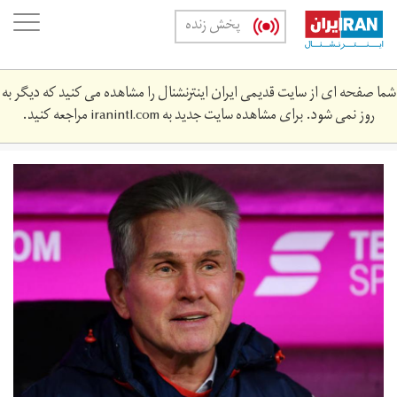
Skip
oggle
پخش زنده
to
ation
main
content
شما صفحه ای از سایت قدیمی ایران اینترنشنال را مشاهده می کنید که دیگر به
روز نمی شود. برای مشاهده سایت جدید به
iranintl.com
مراجعه کنید.
juppheynckes-
opped_15y86nr0rkwx213x0wg72ogk2n.jpg