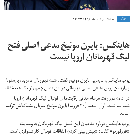
ورزش
سه شنبه, ۱ اسفند ۱۳۹۶ ۱۶:۴۳
هاینکس: بایرن مونیخ مدعی اصلی فتح
لیگ قهرمانان اروپا نیست
یوپ هاینکس، سرمربی بایرن مونیخ گفت: «سه تیم رئال مادرید، بارسلونا
و پاریسن ژرمن مدعی اصلی قهرمانی در این فصل چمپیونزلیگ هستند».
در ادامه دور رفت مرحله حذفی رقابت‌های فوتبال لیگ قهرمانان اروپا،
شب سه شنبه، اول اسفند (۲۰ فوریه) بایرن مونیخ میزبان بشیکتاش ترکیه
است.
یوپ هاینکس درباره مدعیان این فصل لیگ قهرمانان به وبسایت
«فورفورتو» گفت: «پیش بینی کردن اتفاقات فوتبال کار دشواری است.