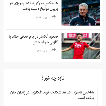
هاینکس به رکورد ۱۵۰ پیروزی در
بایرن مونیخ دست یافت
۹ بهمن ۱۳۹۶
صعود آلکمار درجام حذفی هلند با
گلزنی جهانبخش
۳۰ آذر ۱۳۹۶
تازه چه خبر؟
شاهین ناصری، شاهد شکنجه نوید افکاری، در زندان جان
باخته است