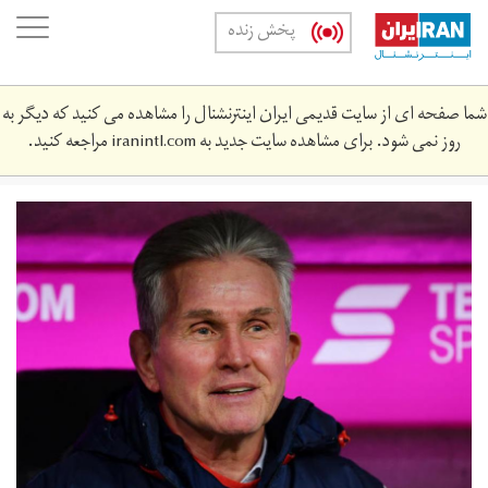
Skip
oggle
پخش زنده
to
ation
main
content
شما صفحه ای از سایت قدیمی ایران اینترنشنال را مشاهده می کنید که دیگر به
روز نمی شود. برای مشاهده سایت جدید به
iranintl.com
مراجعه کنید.
juppheynckes-
opped_15y86nr0rkwx213x0wg72ogk2n.jpg