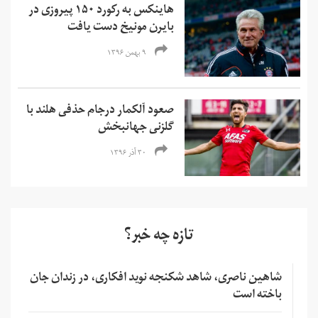
هاینکس به رکورد ۱۵۰ پیروزی در
بایرن مونیخ دست یافت
۹ بهمن ۱۳۹۶
صعود آلکمار درجام حذفی هلند با
گلزنی جهانبخش
۳۰ آذر ۱۳۹۶
تازه چه خبر؟
شاهین ناصری، شاهد شکنجه نوید افکاری، در زندان جان
باخته است