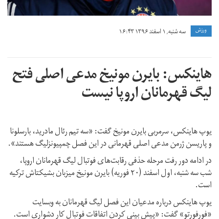
ورزش
سه شنبه, ۱ اسفند ۱۳۹۶ ۱۶:۴۳
هاینکس: بایرن مونیخ مدعی اصلی فتح
لیگ قهرمانان اروپا نیست
یوپ هاینکس، سرمربی بایرن مونیخ گفت: «سه تیم رئال مادرید، بارسلونا
و پاریسن ژرمن مدعی اصلی قهرمانی در این فصل چمپیونزلیگ هستند».
در ادامه دور رفت مرحله حذفی رقابت‌های فوتبال لیگ قهرمانان اروپا،
شب سه شنبه، اول اسفند (۲۰ فوریه) بایرن مونیخ میزبان بشیکتاش ترکیه
است.
یوپ هاینکس درباره مدعیان این فصل لیگ قهرمانان به وبسایت
«فورفورتو» گفت: «پیش بینی کردن اتفاقات فوتبال کار دشواری است.