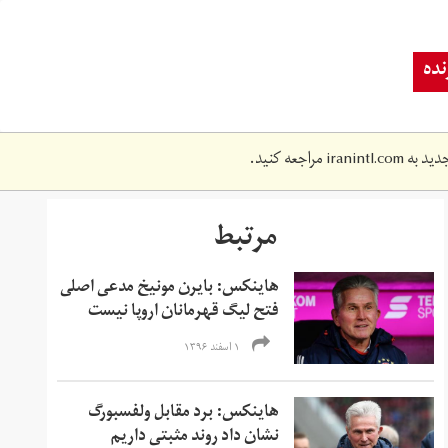
ده
دید به
iranintl.com
مراجعه کنید.
مرتبط
هاینکس: بایرن مونیخ مدعی اصلی
فتح لیگ قهرمانان اروپا نیست
۱ اسفند ۱۳۹۶
هاینکس: برد مقابل ولفسبورگ
نشان داد روند مثبتی داریم