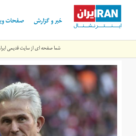
Skip
to
main
خبر و گزارش
صفحات ویژ
content
شما صفحه ای از سایت قدیمی ایران 
rmany_soccer_bundesliga_30797.jpg