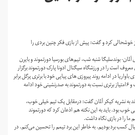
مش مقابل دورتموند ابراز خوشحالی کرد و گفت: پیش از بازی فکر چنین بردی را
لمان- بوندسلیگا شنبه شب، تیم‌های بورسیا دورتموند و بایرن
معروف است را در ورزشگاه سیگنال ادونا پارک دورتموند برگزار
 خاتمه یافت، تا قرمزهای باواریا در ادامه روند پیروزی های پیاپی خود با برتری پرگل برابر
دورتموند، ۲۶ امتیاز شده و با ۴ امتیاز اختلاف نسبت به لایپزیک و ۶امتیاز برتری نسبت به دورتموند به صدرنشینی خود ادامه
ند به نشریه کیکر آلمان گفت: درمقابل یک تیم خیلی خوب،
خوب بود. باید به این نکته هم اذعان کرد که دورتموند
ما را در بازی نگاه داشت.
نبال کسب برد بودیم. به خاطر این برد تیمم را تحسین می‌کنم. در