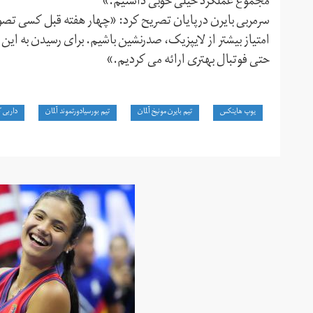
مجموع عملکرد خیلی خوبی داشتیم.»
سرمربی بایرن درپایان تصریح کرد: «چهار هفته قبل کسی تصورش
امتیاز بیشتر از لایپزیک، صدرنشین باشیم. برای رسیدن به ا
حتی فوتبال بهتری ارائه می کردیم.»
یوپ هاینکس
تیم بایرن مونیخ آلمان
تیم بورسیادورتموند آلمان
داربی 