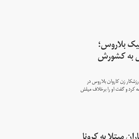
پیک بلاروس؛
س به کشورش
رزشکار زن کاروان بلاروس در
عه کرد و گفت او را برخلاف میلش
ن مبتلا به کرونا