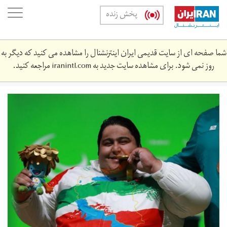
Skip
oggle
پخش زنده
to
ation
main
content
شما صفحه ای از سایت قدیمی ایران اینترنشنال را مشاهده می کنید که دیگر به
روز نمی شود. برای مشاهده سایت جدید به
iranintl.com
مراجعه کنید.
wznhbrdry_mlwln_jhn.jpg