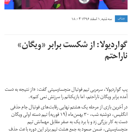
ورزش
سه شنبه, ۱ اسفند ۱۳۹۶ ۱۸:۰۴
گواردیولا: از شکست برابر «ویگان»
ناراحتم
پپ گواردیولا، سرمربی تیم فوتبال منچسترسیتی گفت: «از نتیجه به دست
آمده برابر ویگان ناراحتم، اما بازیکنانم را سرزنش نمی کنم».
در آخرین بازی از مرحله یک هشتم نهایی رقابت‌های فوتبال جام حذفی
انگلیس، دوشنبه شب، ۳۰ بهمن‌ماه (۱۹ فوریه) تیم دسته اولی ویگان
دست به کار بزرگی زد و با برد یک به صفر مقابل مهمانش تیم
منچسترسیتی، ضمن صعود به جمع هشت تیم برتر این دوره باعث حذف