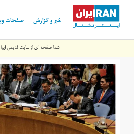
Skip
to
main
خبر و گزارش
صفحات ویژ
content
شما صفحه ای از سایت قدیمی ایران 
2018-
04-
0_rc1275c1b090_rtrmadp_3_mideast-
crisis-
syria-
un.jpg