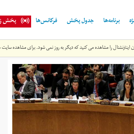
ه
برنامه‌ها
جدول پخش
فرکانس‌ها
پخش زن
اینترنشنال را مشاهده می کنید که دیگر به روز نمی شود. برای مشاهده سایت ج
13t145507z_48805426