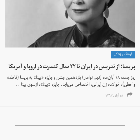
فرهنگ و زندگی
پریسا؛ از تدریس در ایران تا ۲۲ سال کنسرت در اروپا و آمریکا
روز جمعه ۱۸ آبان‌ماه (نهم نوامبر) یازدهمین جشن و جایزه «بیتا» به پریسا (فاطمه
واعظی)، خواننده زن ایرانی، اختصاص می‌‌یابد. جایزه «بیتا»، ازسوی بیتا...
۱۸ آبان ۱۳۹۷